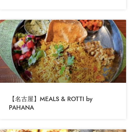
【名古屋】MEALS & ROTTI by
PAHANA