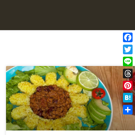
Face
Twitte
Line
Threa
Pinter
Haten
共
有