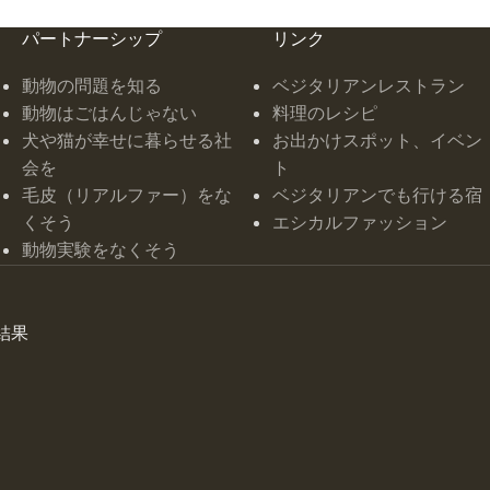
パートナーシップ
リンク
動物の問題を知る
ベジタリアンレストラン
動物はごはんじゃない
料理のレシピ
犬や猫が幸せに暮らせる社
お出かけスポット、イベン
会を
ト
毛皮（リアルファー）をな
ベジタリアンでも行ける宿
くそう
エシカルファッション
動物実験をなくそう
結果