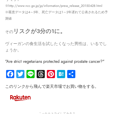
※http://www.ncc.go.jp/jp/information/press_release_20150428.html
※罹患データは4～5年、死亡データは1～2年遅れて公表されるため予
測値
リスクが3分の1に。
その
ヴィーガンの食生活を試したくなった男性は、いるでし
ょうか。
"Are strict vegetarians protected against prostate cancer?"
Facebook
Twitter
Line
Threads
Pinterest
Hatena
共
有
このリンクから飛んで楽天市場でお買い物をする。
こっちもトライしてみる？