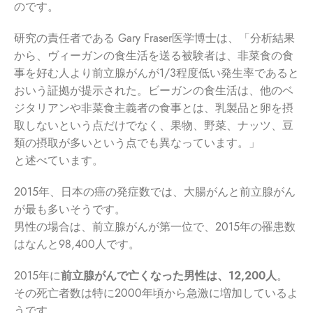
のです。
研究の責任者である Gary Fraser医学博士は、「分析結果
から、ヴィーガンの食生活を送る被験者は、非菜食の食
事を好む人より前立腺がんが1/3程度低い発生率であると
おいう証拠が提示された。ビーガンの食生活は、他のベ
ジタリアンや非菜食主義者の食事とは、乳製品と卵を摂
取しないという点だけでなく、果物、野菜、ナッツ、豆
類の摂取が多いという点でも異なっています。」
と述べています。
2015年、日本の癌の発症数では、大腸がんと前立腺がん
が最も多いそうです。
男性の場合は、前立腺がんが第一位で、2015年の罹患数
はなんと98,400人です。
2015年に
前立腺がんで亡くなった男性は、12,200人
。
その死亡者数は特に2000年頃から急激に増加しているよ
うです。