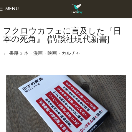
MENU
フクロウカフェに言及した『日
本の死角』 (講談社現代新書)
←
書籍
»
本・漫画・映画・カルチャー