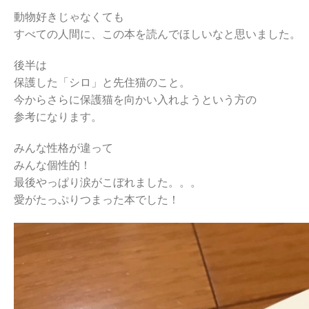
動物好きじゃなくても
すべての人間に、この本を読んでほしいなと思いました。
後半は
保護した「シロ」と先住猫のこと。
今からさらに保護猫を向かい入れようという方の
参考になります。
みんな性格が違って
みんな個性的！
最後やっぱり涙がこぼれました。。。
愛がたっぷりつまった本でした！