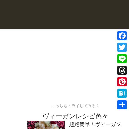
Face
Twitte
Line
Threa
Pinter
Haten
こっちもトライしてみる？
共
ヴィーガンレシピ色々
有
超絶簡単！ヴィーガン