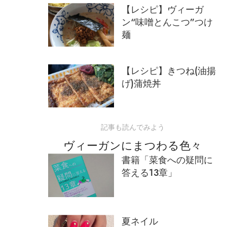
【レシピ】ヴィーガ
ン“味噌とんこつ”つけ
麺
【レシピ】きつね(油揚
げ)蒲焼丼
記事も読んでみよう
ヴィーガンにまつわる色々
書籍「菜食への疑問に
答える13章」
夏ネイル