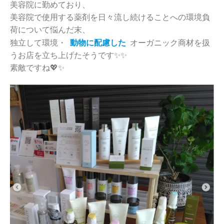
美容院に勤めており、
美容院で使用する薬剤を日々流し続けることへの環境負
荷について悩んだ末、
独立して環境・
動物に配慮した
オーガニック商材を扱
うお店を立ち上げたそうです✨✨
素敵ですね💖✨