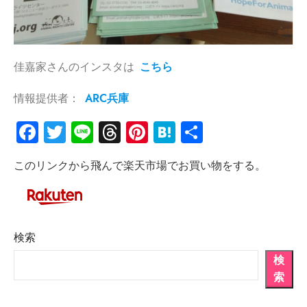
佳嘉家さんのインスタは
こちら
情報提供者：
ARC兵庫
Facebook
Twitter
Line
Threads
Pinterest
Hatena
共
有
このリンクから飛んで楽天市場でお買い物をする。
検索
検
索