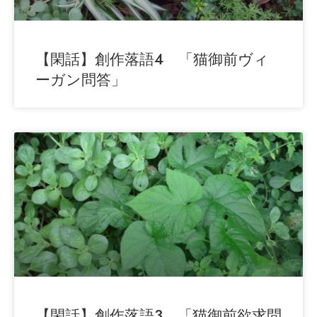
【閑話】創作落語4 「猫御前ヴィ
ーガン問答」
【閑話】創作落語3 「猫御前欲求問