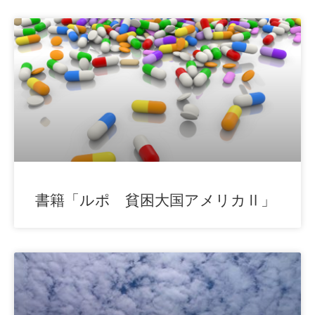
書籍「ルポ 貧困大国アメリカⅡ」