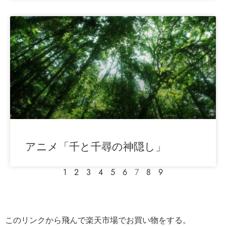
アニメ「千と千尋の神隠し」
1
2
3
4
5
6
7
8
9
このリンクから飛んで楽天市場でお買い物をする。