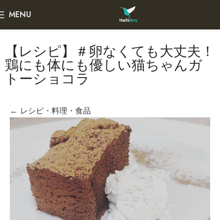
MENU
【レシピ】＃卵なくても大丈夫！
鶏にも体にも優しい猫ちゃんガ
トーショコラ
← レシピ・料理・食品