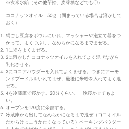
※玄米水飴（その他芋飴、麦芽糖などでも〇）
ココナッツオイル ５０ｇ（固まっている場合は溶かして
おく）
絹ごし豆腐をボウルにいれ、マッシャーや泡立て器をつ
かって、よくつぶし、なめらかになるまでまぜる。
１に※をよくまぜる。
２に溶かしたココナッツオイルを入れてよく混ぜながら
乳化させる。
３にココアパウダーを入れてよくまぜる。つぎにアーモ
ンドプードルをいれてまぜ、最後に米粉を入れてよく混
ぜる。
４を冷蔵庫で寝かす。20分くらい。一晩寝かせてもよ
い。
オーブンを170度に余熱する。
冷蔵庫から出してなめらかになるまで混ぜ（ココオイル
だからけっこうかたくなっている）ベーキングパウダー