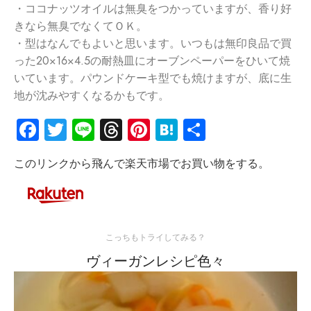
・ココナッツオイルは無臭をつかっていますが、香り好
きなら無臭でなくてＯＫ。
・型はなんでもよいと思います。いつもは無印良品で買
った20×16×4.5の耐熱皿にオーブンペーパーをひいて焼
いています。パウンドケーキ型でも焼けますが、底に生
地が沈みやすくなるかもです。
Facebook
Twitter
Line
Threads
Pinterest
Hatena
共
有
このリンクから飛んで楽天市場でお買い物をする。
こっちもトライしてみる？
ヴィーガンレシピ色々