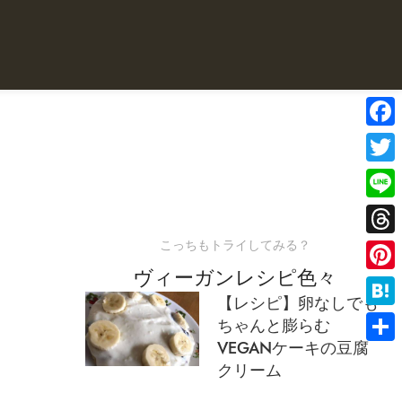
Face
Twitte
Line
こっちもトライしてみる？
Threa
ヴィーガンレシピ色々
Pinter
【レシピ】卵なしでも
Haten
ちゃんと膨らむ
VEGANケーキの豆腐
共
クリーム
有