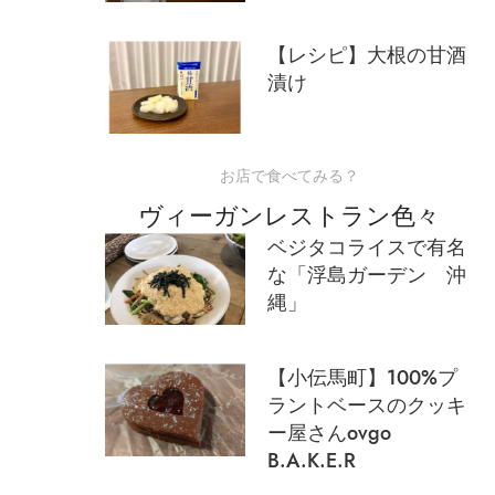
【レシピ】大根の甘酒
漬け
お店で食べてみる？
ヴィーガンレストラン色々
ベジタコライスで有名
な「浮島ガーデン 沖
縄」
【小伝馬町】100%プ
ラントベースのクッキ
ー屋さんovgo
B.A.K.E.R