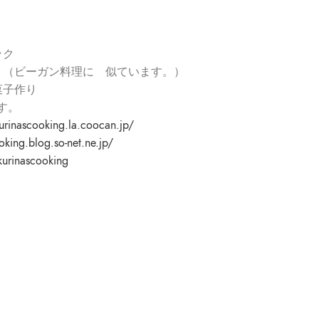
ック
 （ビーガン料理に 似ています。）
菓子作り
す。
kurinascooking.la.
coocan.jp/
oking.blog.so-net.ne.jp/
kurinascooking