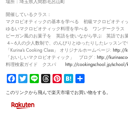
場所：埼玉県入間郡毛呂山町
開催しているクラス：
マクロビオティックの基本を学べる 初級マクロビオティ
ゆるいマクロビオティック料理を学べる ワンデークラス
ビーガン風のお菓子を 英語を使いながら学ぶ 英語でお
4～6人の少人数制で、のんびりとゆったりしたレッスンで
「Kurina’s Cooking Class」 オリジナルホームページ:
http://
「おいしいマクロビオティック」 ブログ :
http://kurinasco
料理検索ガイド クスパ
http://cookingschool.jp/school/
Facebook
Twitter
Line
Threads
Pinterest
Hatena
共
有
このリンクから飛んで楽天市場でお買い物をする。