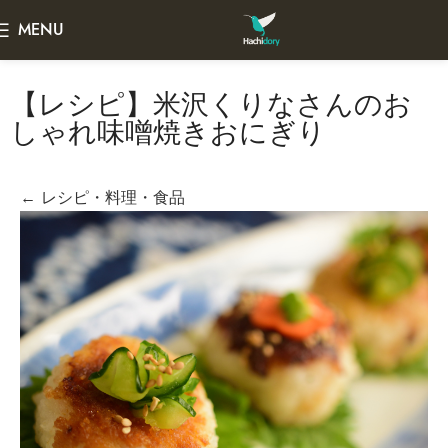
MENU
【レシピ】米沢くりなさんのお
しゃれ味噌焼きおにぎり
← レシピ・料理・食品