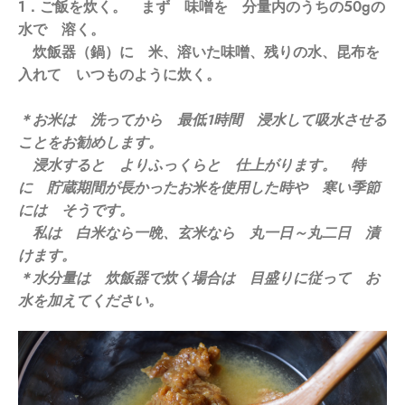
1．ご飯を炊く。 まず 味噌を 分量内のうちの50gの
水で 溶く。
炊飯器（鍋）に 米、溶いた味噌、残りの水、昆布を
入れて いつものように炊く。
＊お米は 洗ってから 最低1時間 浸水して吸水させる
ことをお勧めします。
浸水すると よりふっくらと 仕上がります。 特
に 貯蔵期間が長かったお米を使用した時や 寒い季節
には そうです。
私は 白米なら一晩、玄米なら 丸一日～丸二日 漬
けます。
＊水分量は 炊飯器で炊く場合は 目盛りに従って お
水を加えてください。