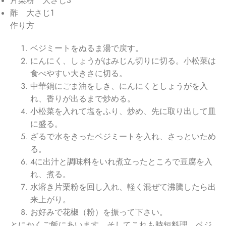
片栗粉 大さじ3
酢 大さじ1
作り方
ベジミートをぬるま湯で戻す。
にんにく、しょうがはみじん切りに切る。小松菜は
食べやすい大きさに切る。
中華鍋にごま油をしき、にんにくとしょうがを入
れ、香りが出るまで炒める。
小松菜を入れて塩をふり、炒め、先に取り出して皿
に盛る。
ざるで水をきったベジミートを入れ、さっといため
る。
４に出汁と調味料をいれ煮立ったところで豆腐を入
れ、煮る。
水溶き片栗粉を回し入れ、軽く混ぜて沸騰したら出
来上がり。
お好みで花椒（粉）を振って下さい。
とにかくご飯にあいます。そしてこれも時短料理。ベジ