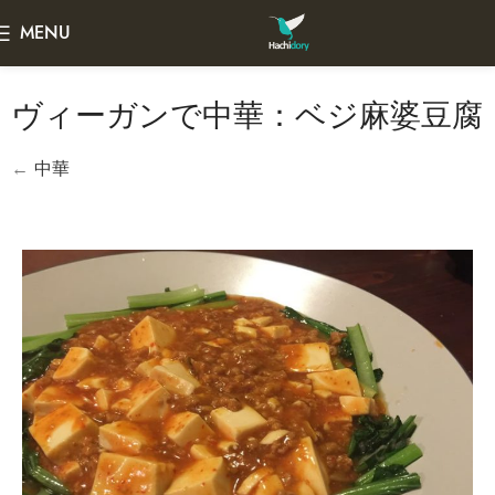
MENU
ヴィーガンで中華：ベジ麻婆豆腐
←
中華