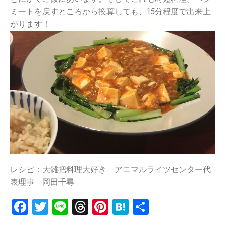
ミートを戻すところから換算しても、15分程度で出来上
がります！
レシピ：大雑把料理大好き アニマルライツセンター代
表理事 岡田千尋
Facebook
Twitter
Line
Threads
Pinterest
Hatena
共
有