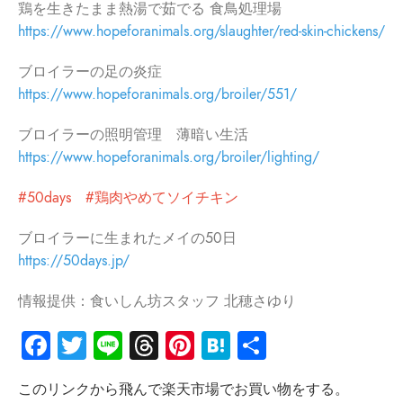
鶏を生きたまま熱湯で茹でる 食鳥処理場
https://www.hopeforanimals.org/slaughter/red-skin-chickens/
ブロイラーの足の炎症
https://www.hopeforanimals.org/broiler/551/
ブロイラーの照明管理 薄暗い生活
https://www.hopeforanimals.org/broiler/lighting/
#50days #鶏肉やめてソイチキン
ブロイラーに生まれたメイの50日
https://50days.jp/
情報提供：食いしん坊スタッフ 北穂さゆり
Facebook
Twitter
Line
Threads
Pinterest
Hatena
共
有
このリンクから飛んで楽天市場でお買い物をする。