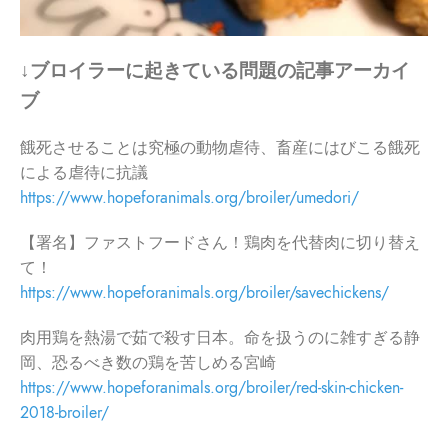
↓ブロイラーに起きている問題の記事アーカイ
ブ
餓死させることは究極の動物虐待、畜産にはびこる餓死
による虐待に抗議
https://www.hopeforanimals.org/broiler/umedori/
【署名】ファストフードさん！鶏肉を代替肉に切り替え
て！
https://www.hopeforanimals.org/broiler/savechickens/
肉用鶏を熱湯で茹で殺す日本。命を扱うのに雑すぎる静
岡、恐るべき数の鶏を苦しめる宮崎
https://www.hopeforanimals.org/broiler/red-skin-chicken-
2018-broiler/