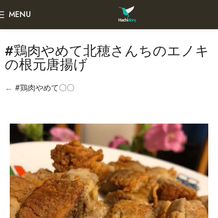
MENU
#鶏肉やめて北穂さんちのエノキ
の根元唐揚げ
←
#鶏肉やめて〇〇