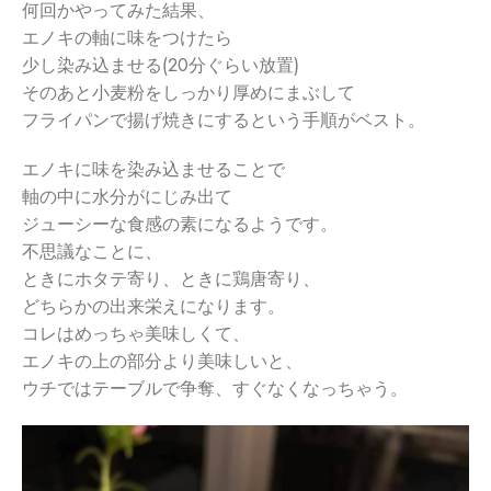
何回かやってみた結果、
エノキの軸に味をつけたら
少し染み込ませる(20分ぐらい放置)
そのあと小麦粉をしっかり厚めにまぶして
フライパンで揚げ焼きにするという手順がベスト。
エノキに味を染み込ませることで
軸の中に水分がにじみ出て
ジューシーな食感の素になるようです。
不思議なことに、
ときにホタテ寄り、ときに鶏唐寄り、
どちらかの出来栄えになります。
コレはめっちゃ美味しくて、
エノキの上の部分より美味しいと、
ウチではテーブルで争奪、すぐなくなっちゃう。