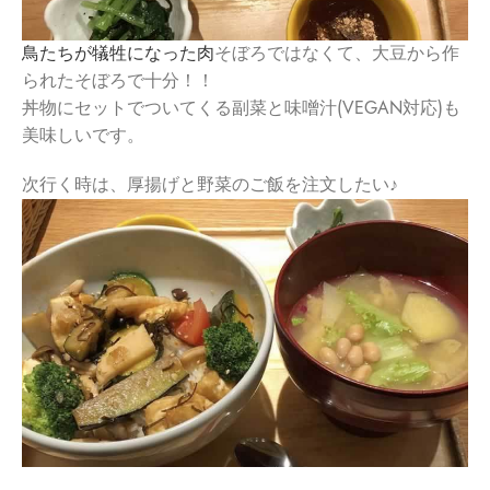
鳥たちが犠牲になった肉
そぼろではなくて、大豆から作
られたそぼ
ろで十分！！
丼物にセットでついてくる副菜と味噌汁(VEGAN対応)も
美味
しいです。
次行く時は、厚揚げと野菜のご飯を注文したい♪