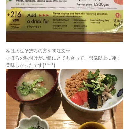
私は大豆そぼろの方を初注文☆
そぼろの味付けがご飯にとても合って、想像以上に凄く
美味しかっ
たです(*^^*)