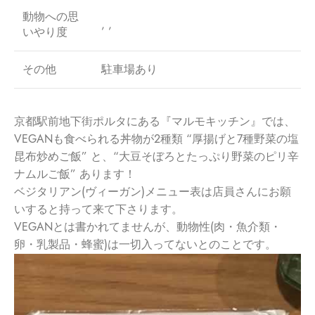
動物への思
, ,
いやり度
その他
駐車場あり
京都駅前地下街ポルタにある『マルモキッチン』では、
VEGANも食べられる丼物が2種類 “厚揚げと7種野菜の塩
昆布炒めご飯” と、“大豆そぼろとたっぷり野菜のピリ辛
ナムルご飯” あります！
ベジタリアン(ヴィーガン)メニュー表は店員さんにお願
いすると
持って来て下さります。
VEGANとは書かれてませんが、動物性(肉・魚介類・
卵・乳製
品・蜂蜜)は一切入ってないとのことです。