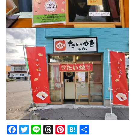
Facebook
Twitter
Line
Threads
Pinterest
Hatena
共