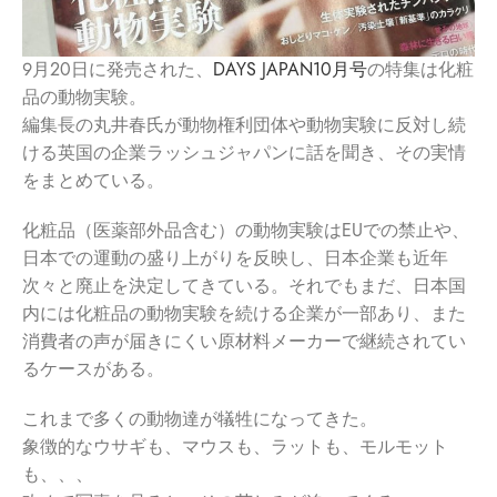
９月20日に発売された、
DAYS JAPAN10月号
の特集は化粧
品の動物実験。
編集長の丸井春氏が動物権利団体や動物実験に反対し続
ける英国の企業ラッシュジャパンに話を聞き、その実情
をまとめている。
化粧品（医薬部外品含む）の動物実験はEUでの禁止や、
日本での運動の盛り上がりを反映し、日本企業も近年
次々と廃止を決定してきている。それでもまだ、日本国
内には化粧品の動物実験を続ける企業が一部あり、また
消費者の声が届きにくい原材料メーカーで継続されてい
るケースがある。
これまで多くの動物達が犠牲になってきた。
象徴的なウサギも、マウスも、ラットも、モルモット
も、、、