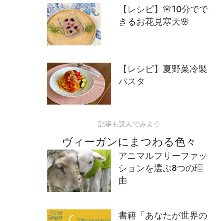
【レシピ】🌸10分でで
きるお花見寒天🌸
【レシピ】夏野菜冷製
パスタ
記事も読んでみよう
ヴィーガンにまつわる色々
アニマルフリーファッ
ションを選ぶ8つの理
由
書籍「あなたが世界の