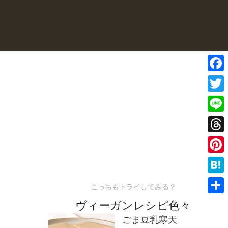
Face
Twitte
Line
Threa
Pinter
Haten
こっちもトライしてみる？
共
ヴィーガンレシピ色々
有
ごま豆乳寒天