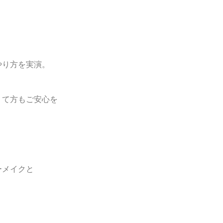
、
やり方を
実演。
」
て方もご安心を
、
ーメイクと