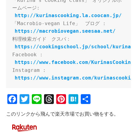
「Kurina’s Cooking Class」 オリジナルホ
http://kurinascooking.la.coocan.jp/
https://macrobiovegan.seesaa.net/
https://cookingschool.jp/school/kurinasc
Facebook : 
https://www.facebook.com/KurinasCookingC
Instagram : 
https://www.instagram.com/kurinascooking
Facebook
Twitter
Line
Threads
Pinterest
Hatena
共
有
このリンクから飛んで楽天市場でお買い物をする。