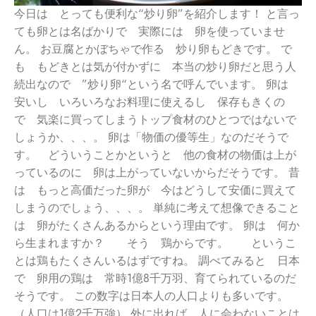
今日は とっても便利な“炒り卵”を紹介します！ と言っ
ても卵とは名ばかりで 実際には 卵を使っていませ
ん。 お豆腐とかぼちゃで作る 炒り卵もどきです。 で
も もどきとは気が付かずに 本当の炒り卵だと思う人
続出なので ”炒り卵“という名で呼んでいます。 卵は
安いし いろいろなお料理に使えるし 保存もきくの
で 気楽に買ってしまうトップ食材のひとつではないで
しょうか、、、。 卵は「物価の優等生」なのだそうで
す。 どういうことかというと 他の食材の物価は上が
っているのに 卵は上がっていないからだそうです。 昔
は もっと高価だった卵が 今はどうして安価に買えて
しまうのでしょう、、、。 単純に考えて想像できること
は 卵がたくさんあるからという理由です。 卵は 何か
ら生まれますか？ そう 鶏からです。 というこ
とは鶏もたくさんいるはずですね。 調べてみると 日本
で 卵用の鶏は 常時1億8千万羽、育てられているのだ
そうです。 この数字は日本人の人口よりも多いです。
（人口は1億2千万強） 外に出れば 人に会わないことは