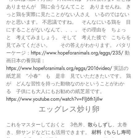
ありませんが 鶏に会うなんてこと ありませんね。 き
っと鶏を実際に見たことがない人さえ いるのではない
かと思います。 不思議ですね。 そんなにいる鶏を 目
にすることがないなんて、、、。 その理由を ちょっ
と 考えてみましょう。 そして 考えた後で こちらを
見てみてください。 その答えがわかります。 バタリ
ーケージ：
https://www.hopeforanimals.org/eggs/235/
動
画日本の養鶏場：
https://www.hopeforanimals.org/eggs/2016video/
実話の
紙芝居 “小春” も 是非 見ていただきたいです。 鶏
が どんな習性を持った動物なのかということがわか
る 子供にも大人にもお勧めの紙芝居です。
https://www.youtube.com/watch?v=FlJ6th1jIlw
エッグレス炒り卵
これをマスターしておくと 3色丼、
散らしずし
、太巻
き、卵サンドなどにも活用できます。
材料
（ちらし寿司