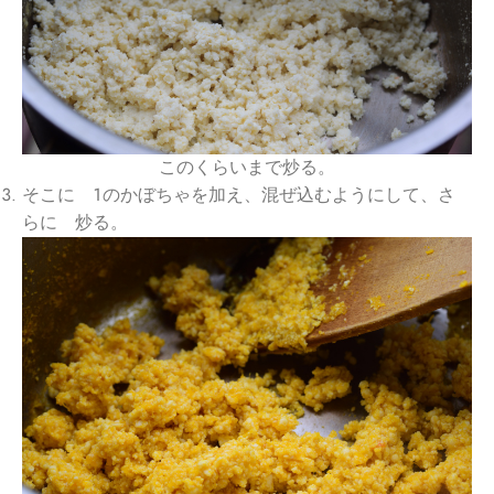
このくらいまで炒る。
そこに １のかぼちゃを加え、混ぜ込むようにして、さ
らに 炒る。