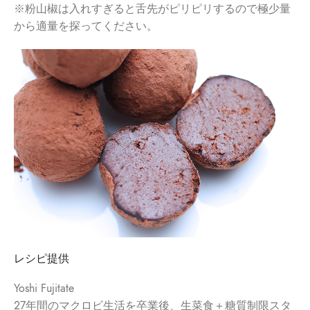
※
粉山椒は入れすぎると舌先がピリピリするので極少量
から適量を探
ってください。
レシピ提供
Yoshi Fujitate
27年間のマクロビ生活を卒業後、生菜食＋糖質制限スタ