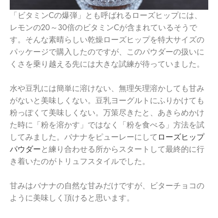
「ビタミンCの爆弾」とも呼ばれるローズヒップには、
レモンの20～30倍のビタミンCが含まれているそうで
す。
そんな素晴らしい乾燥ローズヒップを特大サイズの
パッケージで購入したのですが、
このパウダーの扱いに
くさを乗り越える先には大きな試練が待って
いました。
水や豆乳には簡単に溶けない、
無理矢理溶かしても甘み
がないと美味しくない。
豆乳ヨーグルトにふりかけても
粉っぽくて美味しくない。
万策尽きたと、あきらめかけ
た時に「粉を溶かす」ではなく「
粉を食べる」方法を試
してみました。
バナナをピューレーにして
ローズヒップ
パウダー
と練り合わせる所
からスタートして最終的に行
き着いたのがトリュフスタイルでした
。
甘みはバナナの自然な甘みだけですが、
ビターチョコの
ように美味しく頂けると思います。