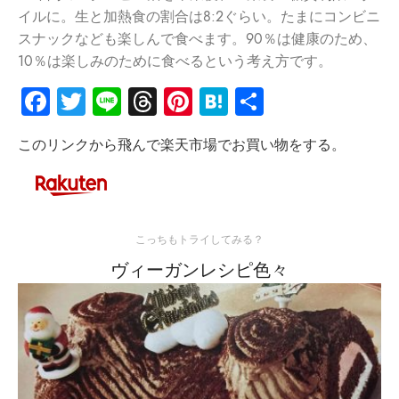
イルに。
生と加熱食の割合は8:2ぐらい。
たまにコンビニ
スナックなども楽しんで食べます。90％
は健康のため、
10％は楽しみのために食べるという考え方です。
Facebook
Twitter
Line
Threads
Pinterest
Hatena
共
有
このリンクから飛んで楽天市場でお買い物をする。
こっちもトライしてみる？
ヴィーガンレシピ色々