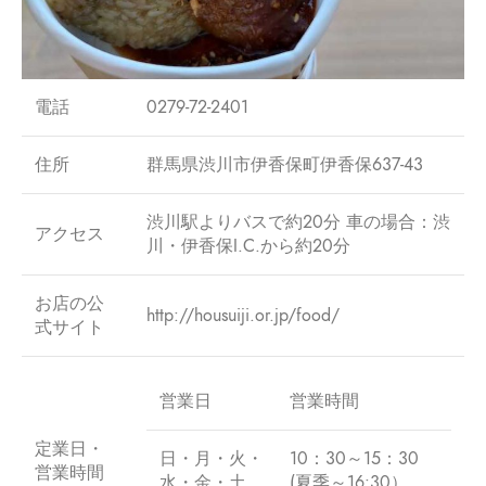
電話
0279-72-2401
住所
群馬県渋川市伊香保町伊香保637-43
渋川駅よりバスで約20分 車の場合：渋
アクセス
川・伊香保I.C.から約20分
お店の公
http://housuiji.or.jp/food/
式サイト
営業日
営業時間
定業日・
日・月・火・
10：30～15：30
営業時間
水・金・土
(夏季～16:30）