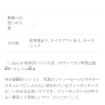
動物への
思いやり
, ,
度
駐車場あり, テイクアウトあり, オーガ
その他
ニック
「じねんや 軽井沢バイパス店」のヴィーガン料理は超
ハイレベル
何が超
かというと、写真のソイソーセージピザやチー
ズオムレツにふんだんに使われているヴィーガンチーズ
が、いわゆるお高いヤツです。ヴィーガンチーズの中で
も一番高くて美味しいヤツ。(シツコい^_^;)