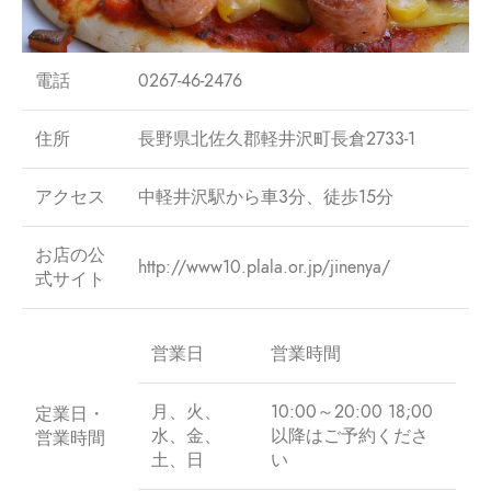
電話
0267-46-2476
住所
長野県北佐久郡軽井沢町長倉2733-1
アクセス
中軽井沢駅から車3分、徒歩15分
お店の公
http://www10.plala.or.jp/jinenya/
式サイト
営業日
営業時間
月、火、
10:00～20:00 18;00
定業日・
水、金、
以降はご予約くださ
営業時間
土、日
い