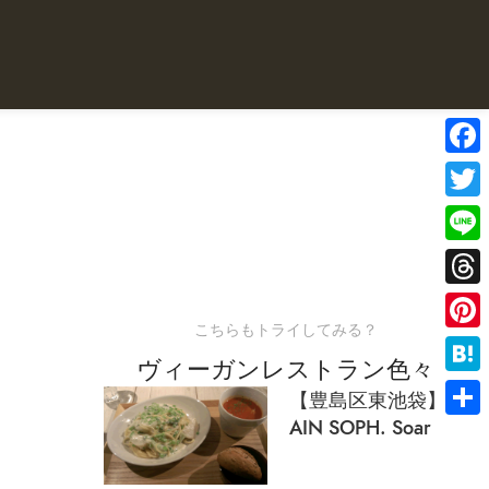
Face
Twitte
Line
Threa
こちらもトライしてみる？
Pinter
ヴィーガンレストラン色々
Haten
【豊島区東池袋】
AIN SOPH. Soar
共
有