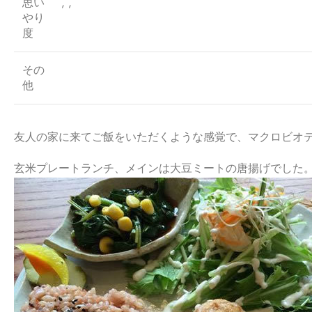
思い
, ,
やり
度
その
他
友人の家に来てご飯をいただくような感覚で、マクロビオ
玄米プレートランチ、メインは大豆ミートの唐揚げでした