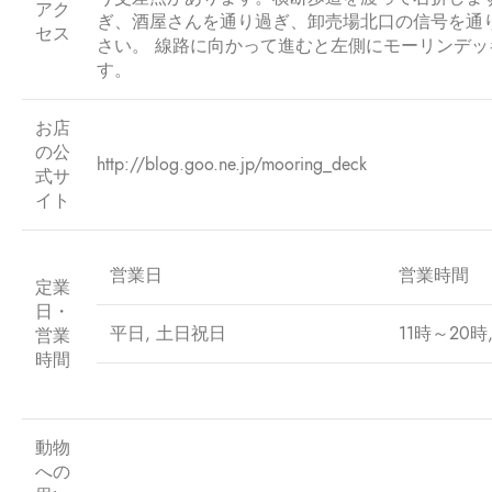
アク
ぎ、酒屋さんを通り過ぎ、卸売場北口の信号を通
セス
さい。 線路に向かって進むと左側にモーリンデッ
す。
お店
の公
http://blog.goo.ne.jp/mooring_deck
式サ
イト
営業日
営業時間
定業
日・
平日, 土日祝日
11時～20時,
営業
時間
動物
への