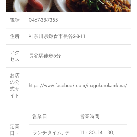
電話
0467-38-7355
住所
神奈川県鎌倉市長谷２-８-１１
アク
長谷駅徒歩5分
セス
お店
の公
https://www.facebook.com/magokorokamkura/
式サ
イト
営業日
営業時間
定業
ランチタイム, テ
11：30~14：30,
日・