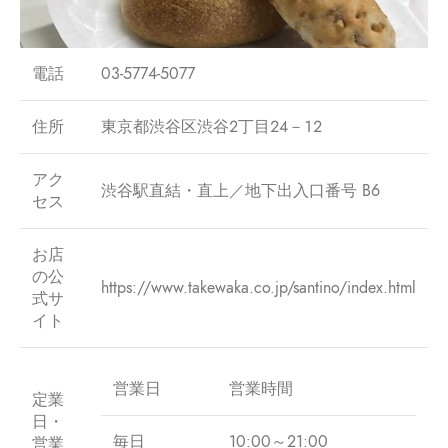
電話
03-5774-5077
住所
東京都渋谷区渋谷２丁目２４－１２
アク
渋谷駅直結・直上／地下出入口番号 B6
セス
お店
の公
https://www.takewaka.co.jp/santino/index.html
式サ
イト
営業日
営業時間
定業
日・
毎日
10:00～21:00
営業