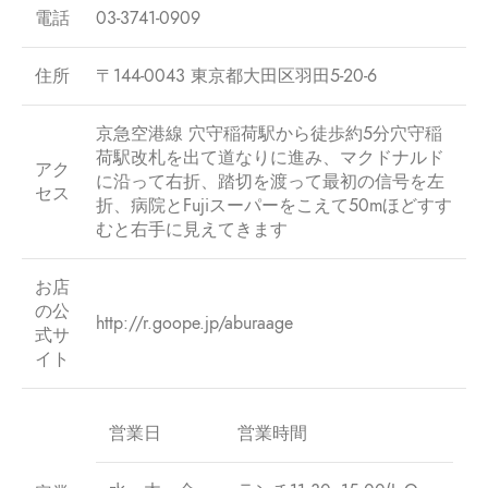
電話
03-3741-0909
住所
〒144-0043 東京都大田区羽田5-20-6
京急空港線 穴守稲荷駅から徒歩約5分穴守稲
荷駅改札を出て道なりに進み、マクドナルド
アク
に沿って右折、踏切を渡って最初の信号を左
セス
折、病院とFujiスーパーをこえて50mほどすす
むと右手に見えてきます
お店
の公
http://r.goope.jp/aburaage
式サ
イト
営業日
営業時間