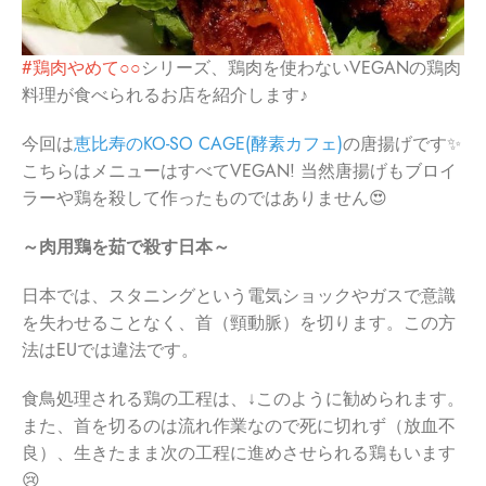
#鶏肉やめて○○
シリーズ、鶏肉を使わないVEGANの鶏肉
料理が食べられるお店を紹介します♪
今回は
恵比寿のKO-SO CAGE(酵素カフェ)
の唐揚げです✨
こちらはメニューはすべてVEGAN! 当然唐揚げもブロイ
ラーや鶏を殺して作ったものではありません😍
～肉用鶏を茹で殺す日本～
日本では、スタニングという電気ショックやガスで意識
を失わせることなく、首（頸動脈）を切ります。この方
法はEUでは違法です。
食鳥処理される鶏の工程は、↓このように勧められます。
また、首を切るのは流れ作業なので死に切れず（放血不
良）、生きたまま次の工程に進めさせられる鶏もいます
😢