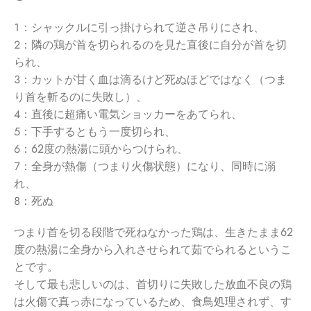
１：シャックルに引っ掛けられて逆さ吊りにされ、
２：隣の鶏が首を切られるのを見た直後に自分が首を切
られ、
３：カットが甘く血は滴るけど死ぬほどではなく（つま
り首を斬るのに失敗し）、
４：直後に超痛い電気ショッカーをあてられ、
５：下手するともう一度切られ、
６：62度の熱湯に頭からつけられ、
７：全身が熱傷（つまり火傷状態）になり、同時に溺
れ、
８：死ぬ
つまり首を切る段階で死ねなかった鶏は、生きたまま62
度の熱湯に全身から入れさせられて茹でられるというこ
とです。
そして最も悲しいのは、首切りに失敗した放血不良の鶏
は火傷で真っ赤になっているため、食鳥処理されず、す