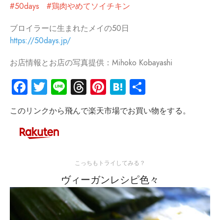
#50days #鶏肉やめてソイチキン
ブロイラーに生まれたメイの50日
https://50days.jp/
お店情報とお店の写真提供：Mihoko Kobayashi
Facebook
Twitter
Line
Threads
Pinterest
Hatena
共
有
このリンクから飛んで楽天市場でお買い物をする。
こっちもトライしてみる？
ヴィーガンレシピ色々