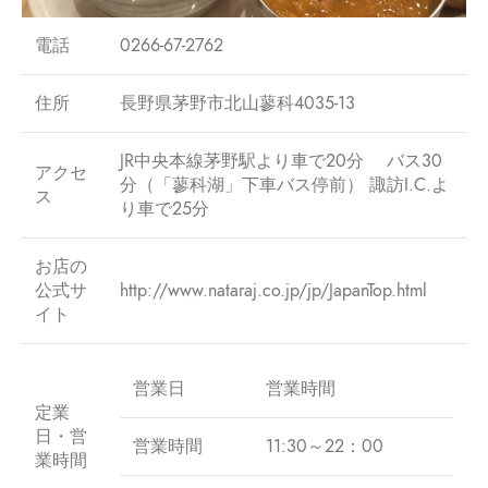
電話
0266-67-2762
住所
長野県茅野市北山蓼科4035-13
JR中央本線茅野駅より車で20分 バス30
アクセ
分（「蓼科湖」下車バス停前） 諏訪I.C.よ
ス
り車で25分
お店の
公式サ
http://www.nataraj.co.jp/jp/JapanTop.html
イト
営業日
営業時間
定業
日・営
営業時間
11:30～22：00
業時間