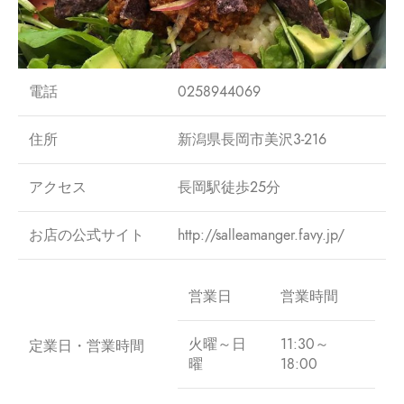
電話
0258944069
住所
新潟県長岡市美沢3-216
アクセス
長岡駅徒歩25分
お店の公式サイト
http://salleamanger.favy.jp/
営業日
営業時間
火曜～日
11:30～
定業日・営業時間
曜
18:00