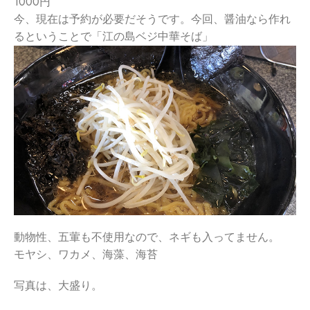
1000円
今、現在は予約が必要だそうです。今回、醤油なら作れ
るというこ
とで「江の島ベジ中華そば」
動物性、五葷も不使用なので、ネギも入ってません。
モヤシ、ワカメ、海藻、海苔
写真は、大盛り。