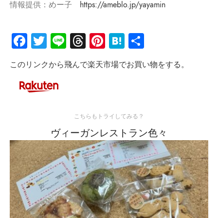
情報提供：めー子
https://ameblo.jp/yayamin
Facebook
Twitter
Line
Threads
Pinterest
Hatena
共
有
このリンクから飛んで楽天市場でお買い物をする。
こちらもトライしてみる？
ヴィーガンレストラン色々