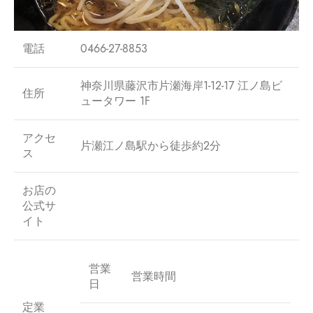
電話
0466-27-8853
神奈川県藤沢市片瀬海岸1-12-17 江ノ島ビ
住所
ュータワー 1F
アクセ
片瀬江ノ島駅から徒歩約2分
ス
お店の
公式サ
イト
営業
営業時間
日
定業