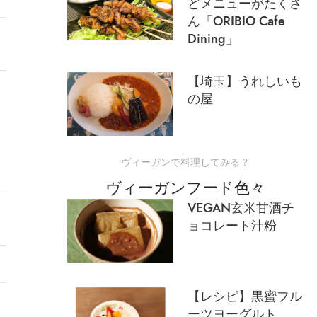
どメニューがたくさ
ん「ORIBIO Cafe
Dining」
【埼玉】うれしいも
の屋
ヴィーガンで料理してみる？
ヴィーガンフード色々
VEGAN玄米甘酒チ
ョコレート汁粉
【レシピ】黒蜜フル
ーツヨーグルト