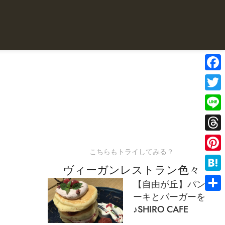
Face
Twitte
Line
Threa
こちらもトライしてみる？
Pinter
ヴィーガンレストラン色々
Haten
【自由が丘】パンケ
ーキとバーガーを
共
♪SHIRO CAFE
有