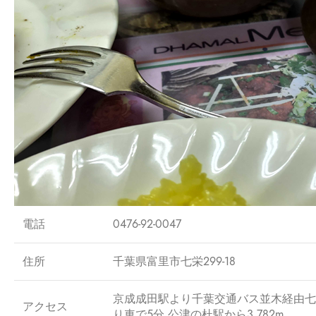
電話
0476-92-0047
住所
千葉県富里市七栄299-18
京成成田駅より千葉交通バス並木経由七
アクセス
り車で5分 公津の杜駅から3,782m