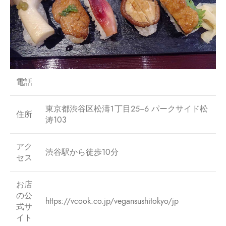
電話
東京都渋谷区松濤１丁目２５−６ パークサイド松
住所
涛103
アク
渋谷駅から徒歩10分
セス
お店
の公
https://vcook.co.jp/vegansushitokyo/jp
式サ
イト