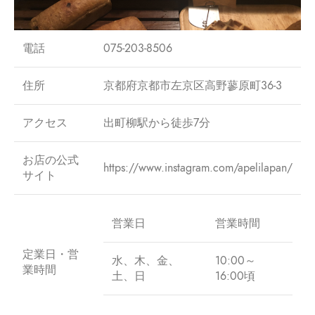
電話
075-203-8506
住所
京都府京都市左京区高野蓼原町36-3
アクセス
出町柳駅から徒歩7分
お店の公式
https://www.instagram.com/apelilapan/
サイト
営業日
営業時間
定業日・営
水、木、金、
10:00～
業時間
土、日
16:00頃