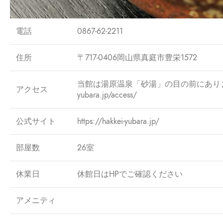
電話
0867-62-2211
住所
〒717-0406岡山県真庭市豊栄1572
当館は湯原温泉「砂湯」の目の前にあります。 
アクセス
yubara.jp/access/
公式サイト
https://hakkei-yubara.jp/
部屋数
26室
休業日
休館日はHPでご確認ください
アメニティ