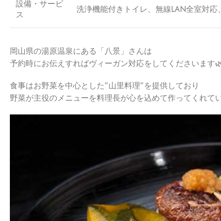
設備・サービ
洗浄機能付きトイレ、無線LAN全室対応
ス
岡山県の湯原温泉にある「八景」さんは
予約時にお伝えすればヴィーガン対応をしてくださいます
食事はお野菜を中心とした”山里料理”を提供しており
野菜が主役のメニューを料理長が心を込めて作ってくれて