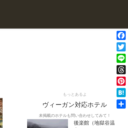
Face
Twitte
Line
Threa
Pinter
もっとあるよ
Haten
ヴィーガン対応ホテル
共
未掲載のホテルも問い合わせしてみて！
後楽館（地獄谷温
有