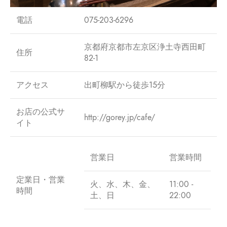
電話
075-203-6296
京都府京都市左京区浄土寺西田町
住所
82-1
アクセス
出町柳駅から徒歩15分
お店の公式サ
http://gorey.jp/cafe/
イト
営業日
営業時間
定業日・営業
火、水、木、金、
11:00 -
時間
土、日
22:00