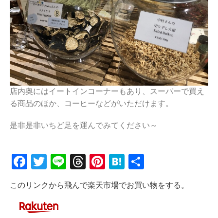
店内奥にはイートインコーナーもあり、スーパーで買え
る商品のほか、コーヒーなどがいただけます。
是非是非いちど足を運んでみてください～
Facebook
Twitter
Line
Threads
Pinterest
Hatena
共
有
このリンクから飛んで楽天市場でお買い物をする。